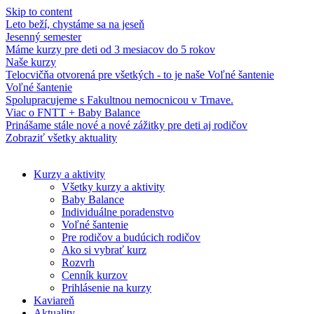
Skip to content
Leto beží, chystáme sa na jeseň
Jesenný semester
Máme kurzy pre deti od 3 mesiacov do 5 rokov
Naše kurzy
Telocvičňa otvorená pre všetkých - to je naše Voľné šantenie
Voľné šantenie
Spolupracujeme s Fakultnou nemocnicou v Trnave.
Viac o FNTT + Baby Balance
Prinášame stále nové a nové zážitky pre deti aj rodičov
Zobraziť všetky aktuality
Kurzy a aktivity
Všetky kurzy a aktivity
Baby Balance
Individuálne poradenstvo
Voľné šantenie
Pre rodičov a budúcich rodičov
Ako si vybrať kurz
Rozvrh
Cenník kurzov
Prihlásenie na kurzy
Kaviareň
Aktuality