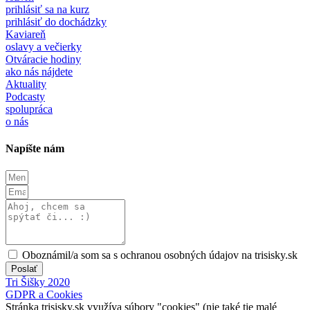
prihlásiť sa na kurz
prihlásiť do dochádzky
Kaviareň
oslavy a večierky
Otváracie hodiny
ako nás nájdete
Aktuality
Podcasty
spolupráca
o nás
Napíšte nám
Oboznámil/a som sa s ochranou osobných údajov na trisisky.sk
Poslať
Tri Šišky 2020
GDPR a Cookies
Stránka trisisky.sk využíva súbory "cookies" (nie také tie malé