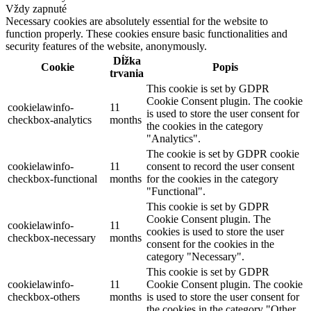
Vždy zapnuté
Necessary cookies are absolutely essential for the website to
function properly. These cookies ensure basic functionalities and
security features of the website, anonymously.
Dĺžka
Cookie
Popis
trvania
This cookie is set by GDPR
Cookie Consent plugin. The cookie
cookielawinfo-
11
is used to store the user consent for
checkbox-analytics
months
the cookies in the category
"Analytics".
The cookie is set by GDPR cookie
cookielawinfo-
11
consent to record the user consent
checkbox-functional
months
for the cookies in the category
"Functional".
This cookie is set by GDPR
Cookie Consent plugin. The
cookielawinfo-
11
cookies is used to store the user
checkbox-necessary
months
consent for the cookies in the
category "Necessary".
This cookie is set by GDPR
cookielawinfo-
11
Cookie Consent plugin. The cookie
checkbox-others
months
is used to store the user consent for
the cookies in the category "Other.