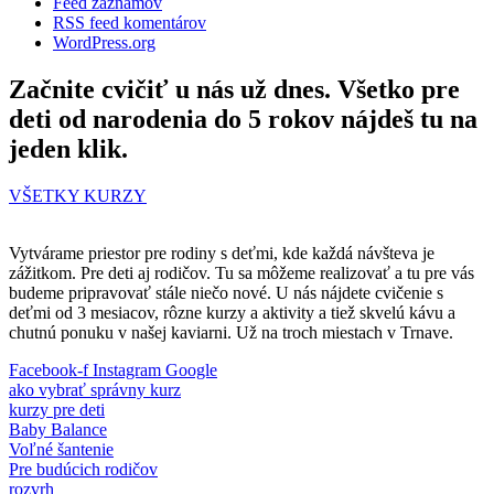
Feed záznamov
RSS feed komentárov
WordPress.org
Začnite cvičiť u nás už dnes. Všetko pre
deti od narodenia do 5 rokov nájdeš tu na
jeden klik.
VŠETKY KURZY
Vytvárame priestor pre rodiny s deťmi, kde každá návšteva je
zážitkom. Pre deti aj rodičov. Tu sa môžeme realizovať a tu pre vás
budeme pripravovať stále niečo nové. U nás nájdete cvičenie s
deťmi od 3 mesiacov, rôzne kurzy a aktivity a tiež skvelú kávu a
chutnú ponuku v našej kaviarni. Už na troch miestach v Trnave.
Facebook-f
Instagram
Google
ako vybrať správny kurz
kurzy pre deti
Baby Balance
Voľné šantenie
Pre budúcich rodičov
rozvrh