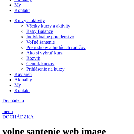
My
Kontakt
Kurzy a aktivity
Všetky kurzy a aktivity
Baby Balance
Individuálne poradenstvo
Voľné šantenie
Pre rodičov a budúcich rodičov
Ako si vybrať kurz
Rozvrh
Cenník kurzov
Prihlásenie na kurzy
Kaviareň
Aktuality
My
Kontakt
Dochádzka
menu
DOCHÁDZKA
volne santenie web image