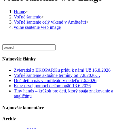
Home
>
Voľné šantenie
>
Voľné šantenie celý víkend v Amfiteátri
>
volne santenie web image
Najnovšie články
Zvieratká z EKOPARKu prídu k nám! Už 16.8.2026
Voľné šantenie aktuálne termíny od 7.8.2026…
Deň detí u nás v amfiteátri v nedeľu 7.6.2026
Kurz prvej pomoci deťom opäť 13.6.2026
Tiny hands – krúžok pre deti, ktorý spája znakovanie a
angličtinu
Najnovšie komentáre
Archív