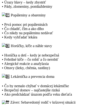
• Úrazy hlavy – kedy zbystriť
• Pády, zlomeniny, pomliaždeniny
Popáleniny a obareniny
• Prvá pomoc pri popáleninách
• Čo chladiť, čím a ako dlho
• Čo nikdy na popáleninu nedávať
• Kedy vyhľadať lekára
Horúčky, kŕče a náhle stavy
• Horúčka u detí – kedy je nebezpečná
• Febrilné kŕče – čo robiť a čo nerobiť
• Alergické reakcie a anafylaxia
• Otravy (lieky, chémia, rastliny)
Lekárnička a prevencia doma
• Čo by nemalo chýbať v domácej lekárničke
• Bezpečný domov – najčastejšie riziká
• Ako predchádzať úrazom podľa veku dieťaťa
Záver: Sebavedomý rodič v krízovej situácii