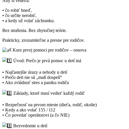
Aby si vedel/a:
• čo robiť hneď,
• čo určite nerobiť,
• a kedy už volať záchranku.
Bez strašenia. Bez zbytočnej teórie.
Prakticky, zrozumiteľne a presne pre rodičov.
Kurz prvej pomoci pre rodičov – osnova
Úvod: Prečo je prvá pomoc u detí iná
• Najčastejšie úrazy a nehody u detí
• Prečo deti nie sú „malí dospelí“
• Ako zvládnuť stres a paniku rodiča
Základy, ktoré musí vedieť každý rodič
• Bezpečnosť na prvom mieste (dieťa, rodič, okolie)
• Kedy a ako volať 155 / 112
• Čo povedať operátorovi (a čo NIE)
Bezvedomie u detí