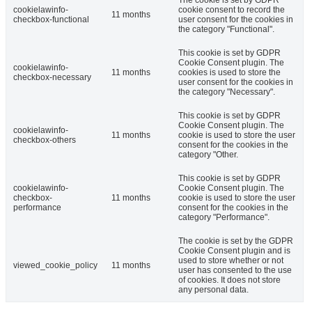
cookielawinfo-
cookie consent to record the
11 months
checkbox-functional
user consent for the cookies in
the category "Functional".
This cookie is set by GDPR
Cookie Consent plugin. The
cookielawinfo-
11 months
cookies is used to store the
checkbox-necessary
user consent for the cookies in
the category "Necessary".
This cookie is set by GDPR
Cookie Consent plugin. The
cookielawinfo-
11 months
cookie is used to store the user
checkbox-others
consent for the cookies in the
category "Other.
This cookie is set by GDPR
cookielawinfo-
Cookie Consent plugin. The
checkbox-
11 months
cookie is used to store the user
performance
consent for the cookies in the
category "Performance".
The cookie is set by the GDPR
Cookie Consent plugin and is
used to store whether or not
viewed_cookie_policy
11 months
user has consented to the use
of cookies. It does not store
any personal data.