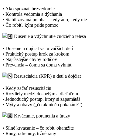
• Ako spoznať bezvedomie
• Kontrola vedomia a dýchania
• Stabilizovaná poloha – kedy áno, kedy nie
• Čo robiť, kým príde pomoc
Dusenie a vdýchnutie cudzieho telesa
• Dusenie u dojčiat vs. u väčších detí
• Praktický postup krok za krokom
• Najčastejšie chyby rodičov
• Prevencia – čomu sa doma vyhnúť
Resuscitácia (KPR) u detí a dojčiat
• Kedy začať resuscitáciu
• Rozdiely medzi dospelým a dieťaťom
• Jednoduchý postup, ktorý si zapamätáš
• Mýty a obavy („čo ak niečo pokazím?“)
Krvácanie, poranenia a úrazy
• Silné krvácanie – čo robiť okamžite
• Rany, odreniny, tržné rany