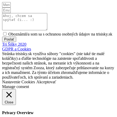
Oboznámil/a som sa s ochranou osobných údajov na trisisky.sk
Poslať
Tri Šišky 2020
GDPR a Cookies
Stránka trisisky.sk využíva súbory "cookies" (nie také tie malé
koláčiky) a ďalšie technológie na zaistenie spoľahlivosti a
bezpečnosti našich stránok, na meranie ich výkonnosti a na
registračný systém Zooza, ktorý zabezpečuje prihlasovanie na kurzy
a ich manažment. Za týmto účelom zhromažďujeme informácie o
používateľoch, ich správaní a zariadeniach.
Nastavenie Cookies
Akceptovať
Manage consent
Close
Privacy Overview