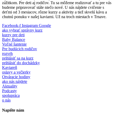
zážitkom. Pre deti aj rodičov. Tu sa môžeme realizovať a tu pre vás
budeme pripravovať stále niečo nové. U nás nájdete cvičenie s
deťmi od 3 mesiacov, rôzne kurzy a aktivity a tiež skvelú kávu a
chutnú ponuku v našej kaviarni. Už na troch miestach v Trnave.
Facebook-f
Instagram
Google
ako vybrať správny kurz
kurzy pre deti
Baby Balance
Voľné šantenie
Pre budúcich rodičov
rozvrh
prihlásiť sa na kurz
prihlásiť do dochádzky
Kaviareň
oslavy a večierky
Otváracie hodiny
ako nás nájdete
Aktuality
Podcasty
spolupráca
o nás
Napíšte nám