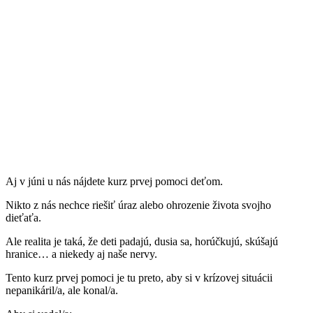
Aj v júni u nás nájdete kurz prvej pomoci deťom.
Nikto z nás nechce riešiť úraz alebo ohrozenie života svojho
dieťaťa.
Ale realita je taká, že deti padajú, dusia sa, horúčkujú, skúšajú
hranice… a niekedy aj naše nervy.
Tento kurz prvej pomoci je tu preto, aby si v krízovej situácii
nepanikáril/a, ale konal/a.