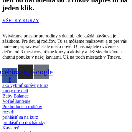
jeden klik.
VŠETKY KURZY
Vytvárame priestor pre rodiny s deťmi, kde každá návšteva je
zážitkom. Pre deti aj rodičov. Tu sa môžeme realizovať a tu pre vás
budeme pripravovať stále niečo nové. U nás nájdete cvičenie s
deťmi od 3 mesiacov, rôzne kurzy a aktivity a tiež skvelú kávu a
chutnú ponuku v našej kaviarni. Už na troch miestach v Trnave.
acebook-
Instagram
Google
f
ako vybrať správny kurz
kurzy pre deti
Baby Balance
Voľné šantenie
Pre budúcich rodičov
rozvrh
prihlásiť sa na kurz
prihlásiť do dochádzky
Kaviareň