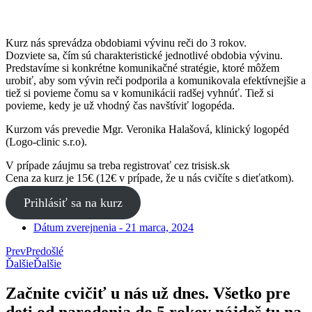
Kurz nás sprevádza obdobiami vývinu reči do 3 rokov.
Dozviete sa, čím sú charakteristické jednotlivé obdobia vývinu.
Predstavíme si konkrétne komunikačné stratégie, ktoré môžem
urobiť, aby som vývin reči podporila a komunikovala efektívnejšie a
tiež si povieme čomu sa v komunikácii radšej vyhnúť. Tiež si
povieme, kedy je už vhodný čas navštíviť logopéda.
Kurzom vás prevedie Mgr. Veronika Halašová, klinický logopéd
(Logo-clinic s.r.o).
V prípade záujmu sa treba registrovať cez trisisk.sk
Cena za kurz je 15€ (12€ v prípade, že u nás cvičíte s dieťatkom).
Prihlásiť sa na kurz
Dátum zverejnenia -
21 marca, 2024
Prev
Predošlé
Ďalšie
Ďalšie
Začnite cvičiť u nás už dnes. Všetko pre
deti od narodenia do 5 rokov nájdeš tu na