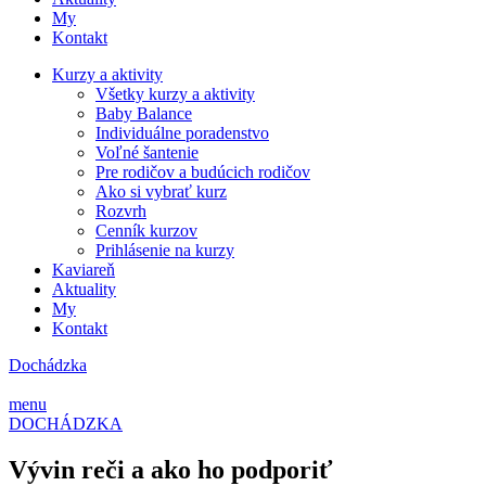
My
Kontakt
Kurzy a aktivity
Všetky kurzy a aktivity
Baby Balance
Individuálne poradenstvo
Voľné šantenie
Pre rodičov a budúcich rodičov
Ako si vybrať kurz
Rozvrh
Cenník kurzov
Prihlásenie na kurzy
Kaviareň
Aktuality
My
Kontakt
Dochádzka
menu
DOCHÁDZKA
Vývin reči a ako ho podporiť