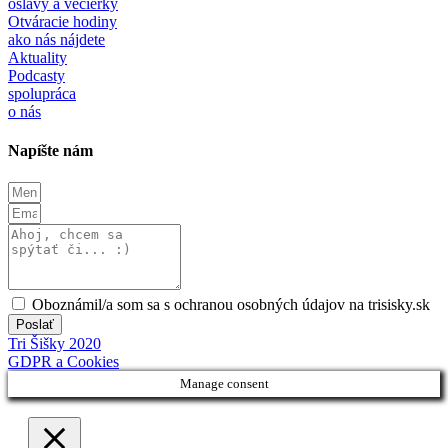
oslavy a večierky
Otváracie hodiny
ako nás nájdete
Aktuality
Podcasty
spolupráca
o nás
Napíšte nám
Oboznámil/a som sa s ochranou osobných údajov na trisisky.sk
Poslať
Tri Šišky 2020
GDPR a Cookies
Manage consent