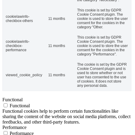
This cookie is set by GDPR
Cookie Consent plugin. The
cookielawinfo-
11 months
cookie is used to store the user
checkbox-others
consent for the cookies in the
category "Other.
This cookie is set by GDPR
cookielawinfo-
Cookie Consent plugin. The
checkbox-
11 months
cookie is used to store the user
performance
consent for the cookies in the
category "Performance".
The cookie is set by the GDPR
Cookie Consent plugin and is
used to store whether or not
viewed_cookie_policy
11 months
user has consented to the use
of cookies. It does not store
any personal data.
Functional
Functional
Functional cookies help to perform certain functionalities like
sharing the content of the website on social media platforms, collect
feedbacks, and other third-party features.
Performance
Performance