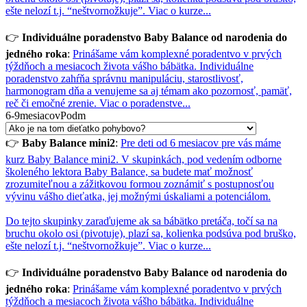
ešte nelozí t.j. “neštvornožkuje”.
Viac o kurze...
👉
Individuálne poradenstvo Baby Balance od narodenia do
jedného roka
:
Prinášame vám komplexné poradentvo v prvých
týždňoch a mesiacoch života vášho bábätka. Individuálne
poradenstvo zahŕňa správnu manipuláciu, starostlivosť,
harmonogram dňa a venujeme sa aj témam ako pozornosť, pamäť,
reč či emočné zrenie.
Viac o poradenstve...
6-9mesiacovPodm
👉
Baby Balance mini2
:
Pre deti od 6 mesiacov pre vás máme
kurz Baby Balance mini2. V skupinkách, pod vedením odborne
školeného lektora Baby Balance, sa budete mať možnosť
zrozumiteľnou a zážitkovou formou zoznámiť s postupnosťou
vývinu vášho dieťatka, jej možnými úskaliami a potenciálom.
Do tejto skupinky zaraďujeme ak sa bábätko pretáča, točí sa na
bruchu okolo osi (pivotuje), plazí sa, kolienka podsúva pod bruško,
ešte nelozí t.j. “neštvornožkuje”.
Viac o kurze...
👉
Individuálne poradenstvo Baby Balance od narodenia do
jedného roka
:
Prinášame vám komplexné poradentvo v prvých
týždňoch a mesiacoch života vášho bábätka. Individuálne