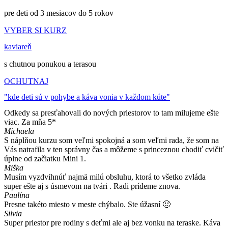
pre deti od 3 mesiacov do 5 rokov
VYBER SI KURZ
kaviareň
s chutnou ponukou a terasou
OCHUTNAJ
"kde deti sú v pohybe a káva vonia v každom kúte"
Odkedy sa presťahovali do nových priestorov to tam milujeme ešte
viac. Za mňa 5*
Michaela
S náplňou kurzu som veľmi spokojná a som veľmi rada, že som na
Vás natrafila v ten správny čas a môžeme s princeznou chodiť cvičiť
úplne od začiatku Mini 1.
Miška
Musím vyzdvihnúť najmä milú obsluhu, ktorá to všetko zvláda
super ešte aj s úsmevom na tvári . Radi prídeme znova.
Paulína
Presne takéto miesto v meste chýbalo. Ste úžasní 🙂
Silvia
Super priestor pre rodiny s deťmi ale aj bez vonku na teraske. Káva