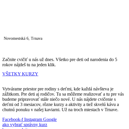
Arbória
Novomestská 6, Trnava
Začnite cvičiť u nás už dnes. Všetko pre deti od narodenia do 5
rokov nájdeš tu na jeden klik.
VŠETKY KURZY
Vytvárame priestor pre rodiny s deťmi, kde každá návšteva je
zážitkom. Pre deti aj rodičov. Tu sa môžeme realizovať a tu pre vás
budeme pripravovať stále niečo nové. U nás nájdete cvičenie s
deťmi od 3 mesiacov, rôzne kurzy a aktivity a tiež skvelú kávu a
chutnú ponuku v našej kaviarni. Už na troch miestach v Trnave.
Facebook-f
Instagram
Google
ako vybrať správny kurz