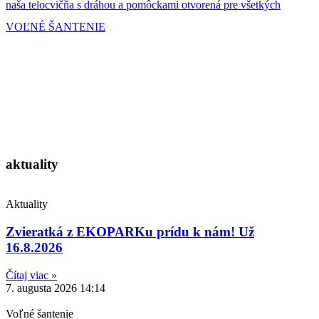
naša telocvičňa s dráhou a pomôckami otvorená pre všetkých
VOĽNÉ ŠANTENIE
aktuality
Aktuality
Zvieratká z EKOPARKu prídu k nám! Už
16.8.2026
Čítaj viac »
7. augusta 2026
14:14
Voľné šantenie