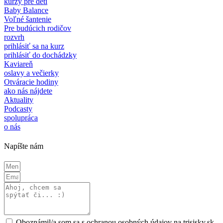
kurzy pre deti
Baby Balance
Voľné šantenie
Pre budúcich rodičov
rozvrh
prihlásiť sa na kurz
prihlásiť do dochádzky
Kaviareň
oslavy a večierky
Otváracie hodiny
ako nás nájdete
Aktuality
Podcasty
spolupráca
o nás
Napíšte nám
Oboznámil/a som sa s ochranou osobných údajov na trisisky.sk