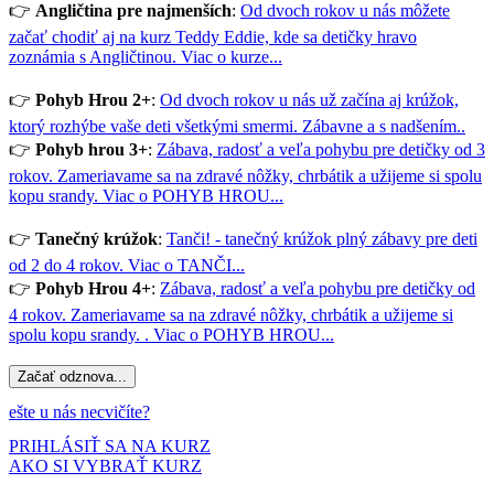
👉
Angličtina pre najmenších
:
Od dvoch rokov u nás môžete
začať chodiť aj na kurz Teddy Eddie, kde sa detičky hravo
zoznámia s Angličtinou.
Viac o kurze...
👉
Pohyb Hrou 2+
:
Od dvoch rokov u nás už začína aj krúžok,
ktorý rozhýbe vaše deti všetkými smermi. Zábavne a s nadšením..
👉
Pohyb hrou 3+
:
Zábava, radosť a veľa pohybu pre detičky od 3
rokov. Zameriavame sa na zdravé nôžky, chrbátik a užijeme si spolu
kopu srandy.
Viac o POHYB HROU...
👉
Tanečný krúžok
:
Tanči! - tanečný krúžok plný zábavy pre deti
od 2 do 4 rokov.
Viac o TANČI...
👉
Pohyb Hrou 4+
:
Zábava, radosť a veľa pohybu pre detičky od
4 rokov. Zameriavame sa na zdravé nôžky, chrbátik a užijeme si
spolu kopu srandy. .
Viac o POHYB HROU...
Začať odznova...
ešte u nás necvičíte?
PRIHLÁSIŤ SA NA KURZ
AKO SI VYBRAŤ KURZ