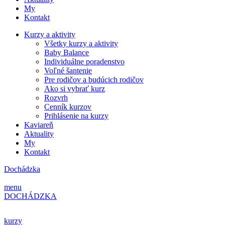
My
Kontakt
Kurzy a aktivity
Všetky kurzy a aktivity
Baby Balance
Individuálne poradenstvo
Voľné šantenie
Pre rodičov a budúcich rodičov
Ako si vybrať kurz
Rozvrh
Cenník kurzov
Prihlásenie na kurzy
Kaviareň
Aktuality
My
Kontakt
Dochádzka
menu
DOCHÁDZKA
kurzy