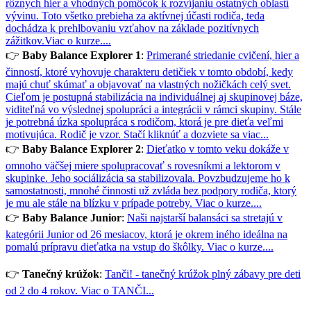
rôznych hier a vhodných pomôcok k rozvíjaniu ostatných oblastí
vývinu. Toto všetko prebieha za aktívnej účasti rodiča, teda
dochádza k prehlbovaniu vzťahov na základe pozitívnych
zážitkov.
Viac o kurze....
👉
Baby Balance Explorer 1
:
Primerané striedanie cvičení, hier a
činností, ktoré vyhovuje charakteru detičiek v tomto období, kedy
majú chuť skúmať a objavovať na vlastných nožičkách celý svet.
Cieľom je postupná stabilizácia na individuálnej aj skupinovej báze,
viditeľná vo výslednej spolupráci a integrácii v rámci skupiny. Stále
je potrebná úzka spolupráca s rodičom, ktorá je pre dieťa veľmi
motivujúca. Rodič je vzor.
Stačí kliknúť a dozviete sa viac...
👉
Baby Balance Explorer 2
:
Dieťatko v tomto veku dokáže v
omnoho väčšej miere spolupracovať s rovesníkmi a lektorom v
skupinke. Jeho sociálizácia sa stabilizovala. Povzbudzujeme ho k
samostatnosti, mnohé činnosti už zvláda bez podpory rodiča, ktorý
je mu ale stále na blízku v prípade potreby.
Viac o kurze....
👉
Baby Balance Junior
:
Naši najstarší balansáci sa stretajú v
kategórii Junior od 26 mesiacov, ktorá je okrem iného ideálna na
pomalú prípravu dieťatka na vstup do škôlky.
Viac o kurze....
👉
Tanečný krúžok
:
Tanči! - tanečný krúžok plný zábavy pre deti
od 2 do 4 rokov.
Viac o TANČI...