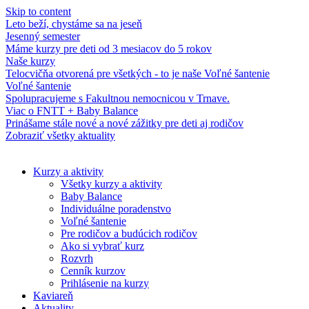
Skip to content
Leto beží, chystáme sa na jeseň
Jesenný semester
Máme kurzy pre deti od 3 mesiacov do 5 rokov
Naše kurzy
Telocvičňa otvorená pre všetkých - to je naše Voľné šantenie
Voľné šantenie
Spolupracujeme s Fakultnou nemocnicou v Trnave.
Viac o FNTT + Baby Balance
Prinášame stále nové a nové zážitky pre deti aj rodičov
Zobraziť všetky aktuality
Kurzy a aktivity
Všetky kurzy a aktivity
Baby Balance
Individuálne poradenstvo
Voľné šantenie
Pre rodičov a budúcich rodičov
Ako si vybrať kurz
Rozvrh
Cenník kurzov
Prihlásenie na kurzy
Kaviareň
Aktuality