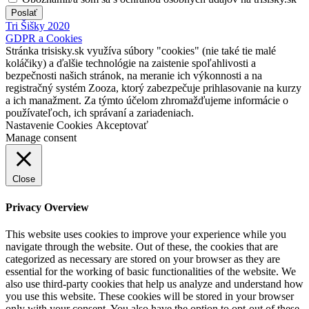
Poslať
Tri Šišky 2020
GDPR a Cookies
Stránka trisisky.sk využíva súbory "cookies" (nie také tie malé
koláčiky) a ďalšie technológie na zaistenie spoľahlivosti a
bezpečnosti našich stránok, na meranie ich výkonnosti a na
registračný systém Zooza, ktorý zabezpečuje prihlasovanie na kurzy
a ich manažment. Za týmto účelom zhromažďujeme informácie o
používateľoch, ich správaní a zariadeniach.
Nastavenie Cookies
Akceptovať
Manage consent
Close
Privacy Overview
This website uses cookies to improve your experience while you
navigate through the website. Out of these, the cookies that are
categorized as necessary are stored on your browser as they are
essential for the working of basic functionalities of the website. We
also use third-party cookies that help us analyze and understand how
you use this website. These cookies will be stored in your browser
only with your consent. You also have the option to opt-out of these