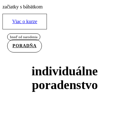
začiatky s bábätkom
Viac o kurze
hneď od narodenia
PORADŇA
individuálne
poradenstvo