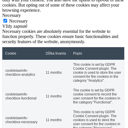
cookies. But opting out of some of these cookies may affect your
browsing experience.
Necessary
Necessary
Vždy zapnuté
Necessary cookies are absolutely essential for the website to
function properly. These cookies ensure basic functionalities and
security features of the website, anonymously.
Cookie
Dĺžka trvania
Popis
This cookie is set by GDPR
Cookie Consent plugin. The
cookielawinfo-
11 months
cookie is used to store the user
checkbox-analytics
consent for the cookies in the
category "Analytics".
The cookie is set by GDPR
cookielawinfo-
cookie consent to record the
11 months
checkbox-functional
user consent for the cookies in
the category "Functional".
This cookie is set by GDPR
Cookie Consent plugin. The
cookielawinfo-
11 months
cookies is used to store the
checkbox-necessary
user consent for the cookies in
the category "Necessary".