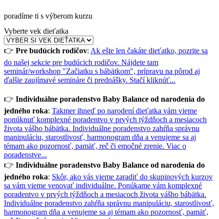
poradíme ti s výberom kurzu
Vyberte vek dieťatka
👉
Pre budúcich rodičov
:
Ak ešte len čakáte dieťatko, pozrite sa
do našej sekcie pre budúcich rodičov. Nájdete tam
seminár/workshop "Začiatku s bábätkom", prípravu na pôrod aj
ďalšie zaujímavé semináre či prednášky.
Stačí kliknúť...
👉
Individuálne poradenstvo Baby Balance od narodenia do
jedného roka
:
Takmer ihneď po narodení dieťatka vám vieme
ponúknuť komplexné poradentvo v prvých týždňoch a mesiacoch
života vášho bábätka. Individuálne poradenstvo zahŕňa správnu
manipuláciu, starostlivosť, harmonogram dňa a venujeme sa aj
témam ako pozornosť, pamäť, reč či emočné zrenie.
Viac o
poradenstve...
👉
Individuálne poradenstvo Baby Balance od narodenia do
jedného roka
:
Skôr, ako vás vieme zaradiť do skupinových kurzov
sa vám vieme venovať individuálne. Ponúkame vám komplexné
poradentvo v prvých týždňoch a mesiacoch života vášho bábätka.
Individuálne poradenstvo zahŕňa správnu manipuláciu, starostlivosť,
harmonogram dňa a venujeme sa aj témam ako pozornosť, pamäť,