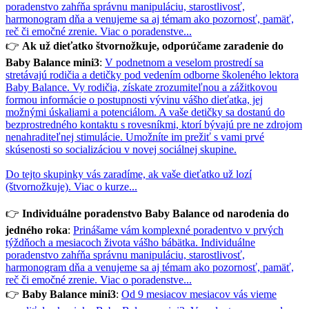
poradenstvo zahŕňa správnu manipuláciu, starostlivosť,
harmonogram dňa a venujeme sa aj témam ako pozornosť, pamäť,
reč či emočné zrenie.
Viac o poradenstve...
👉
Ak už dieťatko štvornožkuje, odporúčame zaradenie do
Baby Balance mini3
:
V podnetnom a veselom prostredí sa
stretávajú rodičia a detičky pod vedením odborne školeného lektora
Baby Balance. Vy rodičia, získate zrozumiteľnou a zážitkovou
formou informácie o postupnosti vývinu vášho dieťatka, jej
možnými úskaliami a potenciálom. A vaše detičky sa dostanú do
bezprostredného kontaktu s rovesníkmi, ktorí bývajú pre ne zdrojom
nenahraditeľnej stimulácie. Umožníte im prežiť s vami prvé
skúsenosti so socializáciou v novej sociálnej skupine.
Do tejto skupinky vás zaradíme, ak vaše dieťatko už lozí
(štvornožkuje).
Viac o kurze...
👉
Individuálne poradenstvo Baby Balance od narodenia do
jedného roka
:
Prinášame vám komplexné poradentvo v prvých
týždňoch a mesiacoch života vášho bábätka. Individuálne
poradenstvo zahŕňa správnu manipuláciu, starostlivosť,
harmonogram dňa a venujeme sa aj témam ako pozornosť, pamäť,
reč či emočné zrenie.
Viac o poradenstve...
👉
Baby Balance mini3
:
Od 9 mesiacov mesiacov vás vieme