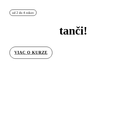
od 2 do 4 rokov
tanči!
VIAC O KURZE