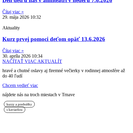
Deň detí u nás v amfiteátri v nedeľu 7.6.2026
Čítaj viac »
29. mája 2026
10:32
Aktuality
Kurz prvej pomoci deťom opäť 13.6.2026
Čítaj viac »
30. apríla 2026
10:34
NAČÍTAŤ VIAC AKTUALÍT
hravé a chutné oslavy aj firemné večierky v rodinnej atmosfére až
do 40 ľudí
Chcem vedieť viac
nájdete nás na troch miestach v Trnave
kurzy a prednášky
s kaviarňou