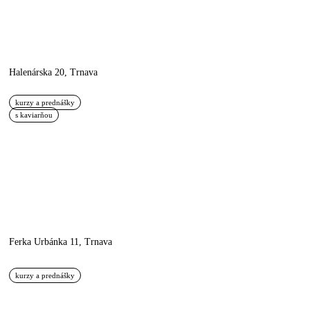
Amfiteáter
Halenárska 20, Trnava
kurzy a prednášky
s kaviarňou
OC MAX
Ferka Urbánka 11, Trnava
kurzy a prednášky