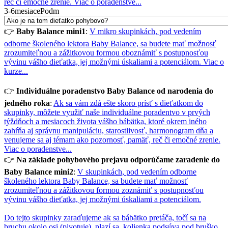
reč či emočné zrenie.
Viac o poradenstve...
3-6mesiacePodm
👉
Baby Balance mini1
:
V mikro skupinkách, pod vedením
odborne školeného lektora Baby Balance, sa budete mať možnosť
zrozumiteľnou a zážitkovou formou oboznámiť s postupnosťou
vývinu vášho dieťatka, jej možnými úskaliami a potenciálom.
Viac o
kurze...
👉
Individuálne poradenstvo Baby Balance od narodenia do
jedného roka
:
Ak sa vám zdá ešte skoro prísť s dieťatkom do
skupinky, môžete využiť naše individuálne poradentvo v prvých
týždňoch a mesiacoch života vášho bábätka, ktoré okrem iného
zahŕňa aj správnu manipuláciu, starostlivosť, harmonogram dňa a
venujeme sa aj témam ako pozornosť, pamäť, reč či emočné zrenie.
Viac o poradenstve...
👉
Na základe pohybového prejavu odporúčame zaradenie do
Baby Balance mini2
:
V skupinkách, pod vedením odborne
školeného lektora Baby Balance, sa budete mať možnosť
zrozumiteľnou a zážitkovou formou zoznámiť s postupnosťou
vývinu vášho dieťatka, jej možnými úskaliami a potenciálom.
Do tejto skupinky zaraďujeme ak sa bábätko pretáča, točí sa na
bruchu okolo osi (pivotuje), plazí sa, kolienka podsúva pod bruško,