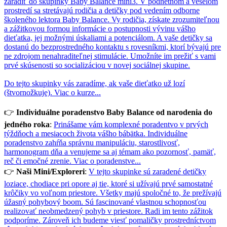
zaradiť do skupinky Baby Balance mini3. V podnetnom a veselom
prostredí sa stretávajú rodičia a detičky pod vedením odborne
školeného lektora Baby Balance. Vy rodičia, získate zrozumiteľnou
a zážitkovou formou informácie o postupnosti vývinu vášho
dieťatka, jej možnými úskaliami a potenciálom. A vaše detičky sa
dostanú do bezprostredného kontaktu s rovesníkmi, ktorí bývajú pre
ne zdrojom nenahraditeľnej stimulácie. Umožníte im prežiť s vami
prvé skúsenosti so socializáciou v novej sociálnej skupine.
Do tejto skupinky vás zaradíme, ak vaše dieťatko už lozí
(štvornožkuje).
Viac o kurze...
👉
Individuálne poradenstvo Baby Balance od narodenia do
jedného roka
:
Prinášame vám komplexné poradentvo v prvých
týždňoch a mesiacoch života vášho bábätka. Individuálne
poradenstvo zahŕňa správnu manipuláciu, starostlivosť,
harmonogram dňa a venujeme sa aj témam ako pozornosť, pamäť,
reč či emočné zrenie.
Viac o poradenstve...
👉
Naši Mini/Exploreri
:
V tejto skupinke sú zaradené detičky
loziace, chodiace pri opore aj tie, ktoré si užívajú prvé samostatné
krôčiky vo voľnom priestore. Všetky majú spoločné to, že prežívajú
úžasný pohybový boom. Sú fascinované vlastnou schopnosťou
realizovať neobmedzený pohyb v priestore. Radi im tento zážitok
podporíme. Zároveň ich budeme viesť pomaličky prostredníctvom