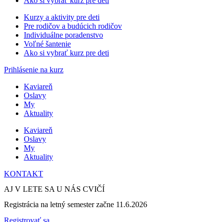
Ako si vybrať kurz pre deti
Kurzy a aktivity pre deti
Pre rodičov a budúcich rodičov
Individuálne poradenstvo
Voľné šantenie
Ako si vybrať kurz pre deti
Prihlásenie na kurz
Kaviareň
Oslavy
My
Aktuality
Kaviareň
Oslavy
My
Aktuality
KONTAKT
AJ V LETE SA U NÁS CVIČÍ
Registrácia na letný semester začne 11.6.2026
Registrovať sa