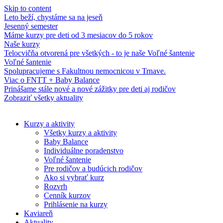
Skip to content
Leto beží, chystáme sa na jeseň
Jesenný semester
Máme kurzy pre deti od 3 mesiacov do 5 rokov
Naše kurzy
Telocvičňa otvorená pre všetkých - to je naše Voľné šantenie
Voľné šantenie
Spolupracujeme s Fakultnou nemocnicou v Trnave.
Viac o FNTT + Baby Balance
Prinášame stále nové a nové zážitky pre deti aj rodičov
Zobraziť všetky aktuality
Kurzy a aktivity
Všetky kurzy a aktivity
Baby Balance
Individuálne poradenstvo
Voľné šantenie
Pre rodičov a budúcich rodičov
Ako si vybrať kurz
Rozvrh
Cenník kurzov
Prihlásenie na kurzy
Kaviareň
Aktuality