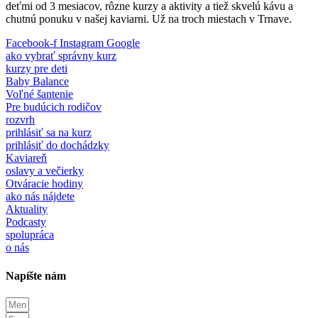
deťmi od 3 mesiacov, rôzne kurzy a aktivity a tiež skvelú kávu a
chutnú ponuku v našej kaviarni. Už na troch miestach v Trnave.
Facebook-f
Instagram
Google
ako vybrať správny kurz
kurzy pre deti
Baby Balance
Voľné šantenie
Pre budúcich rodičov
rozvrh
prihlásiť sa na kurz
prihlásiť do dochádzky
Kaviareň
oslavy a večierky
Otváracie hodiny
ako nás nájdete
Aktuality
Podcasty
spolupráca
o nás
Napíšte nám