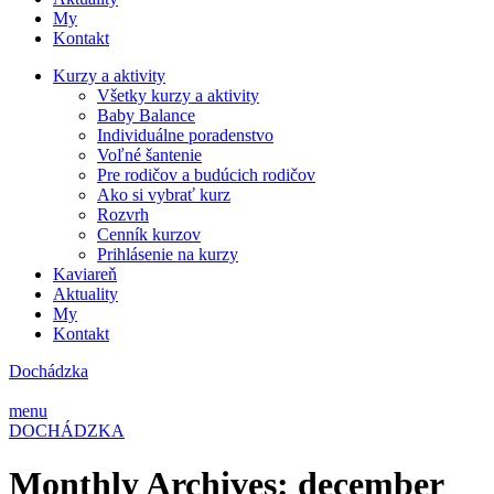
My
Kontakt
Kurzy a aktivity
Všetky kurzy a aktivity
Baby Balance
Individuálne poradenstvo
Voľné šantenie
Pre rodičov a budúcich rodičov
Ako si vybrať kurz
Rozvrh
Cenník kurzov
Prihlásenie na kurzy
Kaviareň
Aktuality
My
Kontakt
Dochádzka
menu
DOCHÁDZKA
Monthly Archives: december