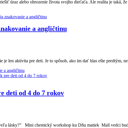
ešiť úraz alebo ohrozenie života svojho dieťaťa. Ale realita je taká, že
znakovanie a angličtinu
e len aktivita pre deti. Je to spôsob, ako im dať hlas ešte predtým, 
e a angličtinu
 deti od 4 do 7 rokov
 a veľa lásky?” Mini chemický workshop ku Dňu matiek Malí vedci bud