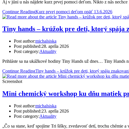
Aj v júni u nás nájdete kurz prvej pomoci deťom. Nikto z nás nechce ri
Continue Reading
Kurz prvej pomoci deťom opäť 13.6.2026
Tiny hands – krúžok pre deti, ktorý spája 
Post author:
michalsiska
Post published:
28. apríla 2026
Post category:
Aktuality
Prihláste sa na ukážkové hodiny Tiny Hands už dnes… Tiny Hands nie j
Continue Reading
Tiny hands – krúžok pre deti, ktorý spája znakovani
Screenshot
Mini chemický workshop ku dňu matiek pre
Post author:
michalsiska
Post published:
23. apríla 2026
Post category:
Aktuality
„Čo sa stane, keď spojíme Tri šišky, zvedavosť detí, trochu chémie