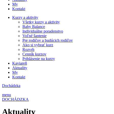
My
Kontakt
Kurzy a aktivity
Všetky kurzy a aktivity
Baby Balance
Individuálne poradenstvo
Voľné šantenie
Pre rodičov a budúcich rodičov
Ako si vybrať kurz
Rozvrh
Cenník kurzov
Prihlásenie na kurzy
Kaviareň
Aktuality
My
Kontakt
Dochádzka
menu
DOCHÁDZKA
Aktuality