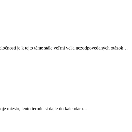
oločnosti je k tejto téme stále veľmi veľa nezodpovedaných otázok…
je miesto, tento termín si dajte do kalendára…