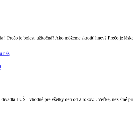
! Prečo je bolesť užitočná? Ako môžeme skrotiť hnev? Prečo je láska
s
ie divadla TUŠ - vhodné pre všetky deti od 2 rokov... Veľké, nezištné