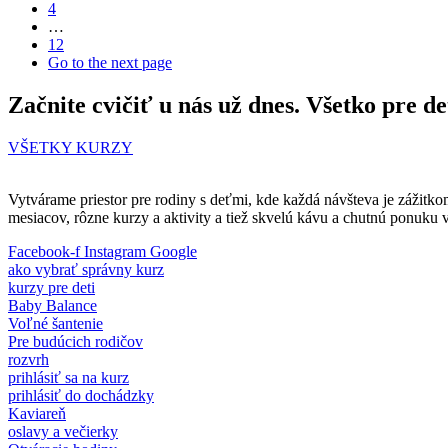
4
…
12
Go to the next page
Začnite cvičiť u nás už dnes. Všetko pre de
VŠETKY KURZY
Vytvárame priestor pre rodiny s deťmi, kde každá návšteva je zážitko
mesiacov, rôzne kurzy a aktivity a tiež skvelú kávu a chutnú ponuku 
Facebook-f
Instagram
Google
ako vybrať správny kurz
kurzy pre deti
Baby Balance
Voľné šantenie
Pre budúcich rodičov
rozvrh
prihlásiť sa na kurz
prihlásiť do dochádzky
Kaviareň
oslavy a večierky