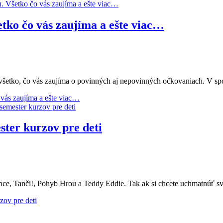
tko čo vás zaujíma a ešte viac…
všetko, čo vás zaujíma o povinných aj nepovinných očkovaniach. V sp
vás zaujíma a ešte viac…
ster kurzov pre deti
nce, Tanči!, Pohyb Hrou a Teddy Eddie. Tak ak si chcete uchmatnúť svo
zov pre deti