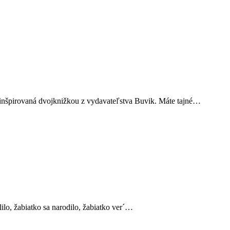
 inšpirovaná dvojknižkou z vydavateľstva Buvik. Máte tajné…
lo, žabiatko sa narodilo, žabiatko ver´…