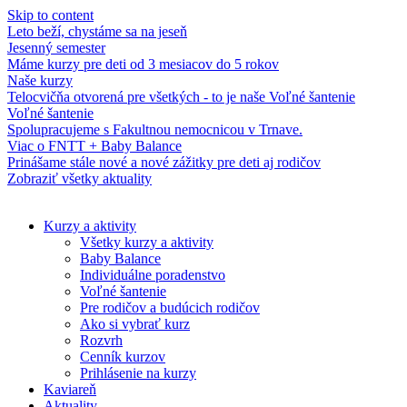
Skip to content
Leto beží, chystáme sa na jeseň
Jesenný semester
Máme kurzy pre deti od 3 mesiacov do 5 rokov
Naše kurzy
Telocvičňa otvorená pre všetkých - to je naše Voľné šantenie
Voľné šantenie
Spolupracujeme s Fakultnou nemocnicou v Trnave.
Viac o FNTT + Baby Balance
Prinášame stále nové a nové zážitky pre deti aj rodičov
Zobraziť všetky aktuality
Kurzy a aktivity
Všetky kurzy a aktivity
Baby Balance
Individuálne poradenstvo
Voľné šantenie
Pre rodičov a budúcich rodičov
Ako si vybrať kurz
Rozvrh
Cenník kurzov
Prihlásenie na kurzy
Kaviareň
Aktuality