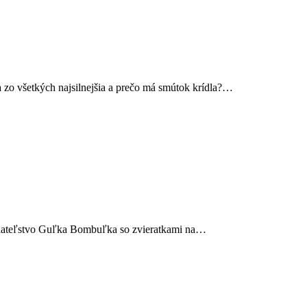
 zo všetkých najsilnejšia a prečo má smútok krídla?…
 priateľstvo Guľka Bombuľka so zvieratkami na…