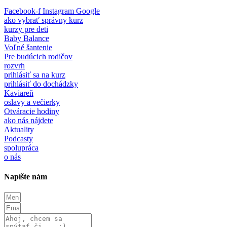
Facebook-f
Instagram
Google
ako vybrať správny kurz
kurzy pre deti
Baby Balance
Voľné šantenie
Pre budúcich rodičov
rozvrh
prihlásiť sa na kurz
prihlásiť do dochádzky
Kaviareň
oslavy a večierky
Otváracie hodiny
ako nás nájdete
Aktuality
Podcasty
spolupráca
o nás
Napíšte nám