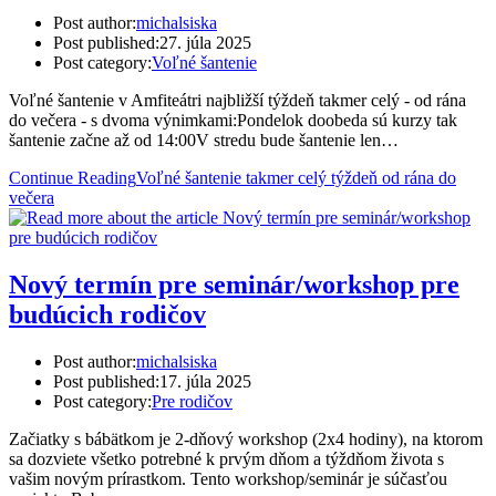
Post author:
michalsiska
Post published:
27. júla 2025
Post category:
Voľné šantenie
Voľné šantenie v Amfiteátri najbližší týždeň takmer celý - od rána
do večera - s dvoma výnimkami:Pondelok doobeda sú kurzy tak
šantenie začne až od 14:00V stredu bude šantenie len…
Continue Reading
Voľné šantenie takmer celý týždeň od rána do
večera
Nový termín pre seminár/workshop pre
budúcich rodičov
Post author:
michalsiska
Post published:
17. júla 2025
Post category:
Pre rodičov
Začiatky s bábätkom je 2-dňový workshop (2x4 hodiny), na ktorom
sa dozviete všetko potrebné k prvým dňom a týždňom života s
vašim novým prírastkom. Tento workshop/seminár je súčasťou