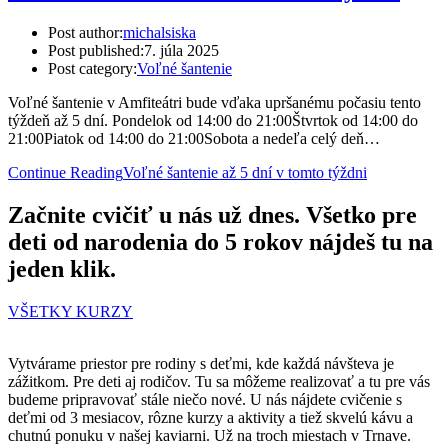
Post author:
michalsiska
Post published:
7. júla 2025
Post category:
Voľné šantenie
Voľné šantenie v Amfiteátri bude vďaka upršanému počasiu tento
týždeň až 5 dní. Pondelok od 14:00 do 21:00Štvrtok od 14:00 do
21:00Piatok od 14:00 do 21:00Sobota a nedeľa celý deň…
Continue Reading
Voľné šantenie až 5 dní v tomto týždni
Začnite cvičiť u nás už dnes. Všetko pre
deti od narodenia do 5 rokov nájdeš tu na
jeden klik.
VŠETKY KURZY
Vytvárame priestor pre rodiny s deťmi, kde každá návšteva je
zážitkom. Pre deti aj rodičov. Tu sa môžeme realizovať a tu pre vás
budeme pripravovať stále niečo nové. U nás nájdete cvičenie s
deťmi od 3 mesiacov, rôzne kurzy a aktivity a tiež skvelú kávu a
chutnú ponuku v našej kaviarni. Už na troch miestach v Trnave.