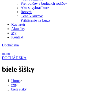
Pre rodičov a budúcich rodičov
Ako si vybrať kurz
Rozvrh
Cenník kurzov
Prihlásenie na kurzy
Kaviareň
Aktuality
My
Kontakt
Dochádzka
menu
DOCHÁDZKA
biele šišky
Home
>
fntt
>
biele šišky