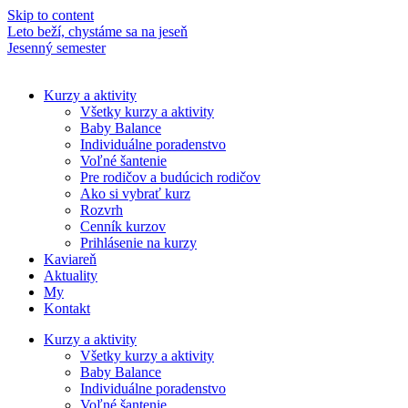
Skip to content
Leto beží, chystáme sa na jeseň
M
Jesenný semester
N
Kurzy a aktivity
Všetky kurzy a aktivity
Baby Balance
Individuálne poradenstvo
Voľné šantenie
Pre rodičov a budúcich rodičov
Ako si vybrať kurz
Rozvrh
Cenník kurzov
Prihlásenie na kurzy
Kaviareň
Aktuality
My
Kontakt
Kurzy a aktivity
Všetky kurzy a aktivity
Baby Balance
Individuálne poradenstvo
Voľné šantenie