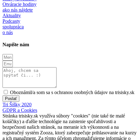
Otváracie hodiny
ako nás nájdete
Aktuality
Podcasty
spolupráca
o nás
Napíšte nám
Oboznámil/a som sa s ochranou osobných údajov na trisisky.sk
Poslať
Tri Šišky 2020
GDPR a Cookies
Stránka trisisky.sk využíva súbory "cookies" (nie také tie malé
koláčiky) a ďalšie technológie na zaistenie spoľahlivosti a
bezpečnosti našich stránok, na meranie ich výkonnosti a na
registračný systém Zooza, ktorý zabezpečuje prihlasovanie na kurzy
a ich manažment. Za týmto účelom zhromažďujeme informácie o