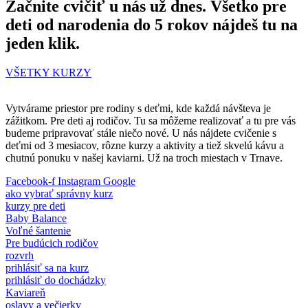
Začnite cvičiť u nás už dnes. Všetko pre
deti od narodenia do 5 rokov nájdeš tu na
jeden klik.
VŠETKY KURZY
Vytvárame priestor pre rodiny s deťmi, kde každá návšteva je
zážitkom. Pre deti aj rodičov. Tu sa môžeme realizovať a tu pre vás
budeme pripravovať stále niečo nové. U nás nájdete cvičenie s
deťmi od 3 mesiacov, rôzne kurzy a aktivity a tiež skvelú kávu a
chutnú ponuku v našej kaviarni. Už na troch miestach v Trnave.
Facebook-f
Instagram
Google
ako vybrať správny kurz
kurzy pre deti
Baby Balance
Voľné šantenie
Pre budúcich rodičov
rozvrh
prihlásiť sa na kurz
prihlásiť do dochádzky
Kaviareň
oslavy a večierky