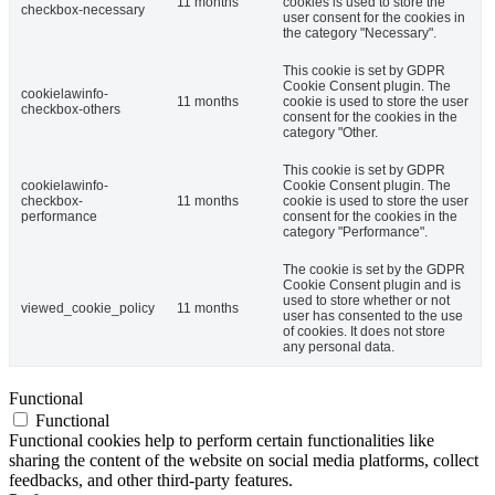
11 months
cookies is used to store the
checkbox-necessary
user consent for the cookies in
the category "Necessary".
This cookie is set by GDPR
Cookie Consent plugin. The
cookielawinfo-
11 months
cookie is used to store the user
checkbox-others
consent for the cookies in the
category "Other.
This cookie is set by GDPR
cookielawinfo-
Cookie Consent plugin. The
checkbox-
11 months
cookie is used to store the user
performance
consent for the cookies in the
category "Performance".
The cookie is set by the GDPR
Cookie Consent plugin and is
used to store whether or not
viewed_cookie_policy
11 months
user has consented to the use
of cookies. It does not store
any personal data.
Functional
Functional
Functional cookies help to perform certain functionalities like
sharing the content of the website on social media platforms, collect
feedbacks, and other third-party features.