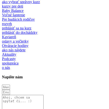
ako vybrať správny kurz
kurzy pre deti
Baby Balance
Voľné šantenie
Pre budúcich rodičov
rozvrh
prihlásiť sa na kurz
prihlásiť do dochádzky
Kaviareň
oslavy a večierky
Otváracie hodiny
ako nás nájdete
Aktuality
Podcasty
spolupráca
o nás
Napíšte nám