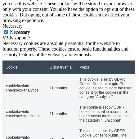
you use this website. These cookies will be stored in your browser
only with your consent. You also have the option to opt-out of these
cookies. But opting out of some of these cookies may affect your
browsing experience.
Necessary
Necessary
Vždy zapnuté
Necessary cookies are absolutely essential for the website to
function properly. These cookies ensure basic functionalities and
security features of the website, anonymously.
Cookie
Dĺžka trvania
Popis
This cookie is set by GDPR
Cookie Consent plugin. The
cookielawinfo-
11 months
cookie is used to store the user
checkbox-analytics
consent for the cookies in the
category "Analytics".
The cookie is set by GDPR
cookielawinfo-
cookie consent to record the
11 months
checkbox-functional
user consent for the cookies in
the category "Functional".
This cookie is set by GDPR
Cookie Consent plugin. The
cookielawinfo-