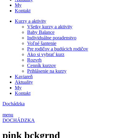
My
Kontakt
Kurzy a aktivity
Všetky kurzy a aktivity
Baby Balance
Individuálne poradenstvo
Voľné šantenie
Pre rodičov a budúcich rodičov
Ako si vybrať kurz
Rozvrh
Cenník kurzov
Prihlásenie na kurzy
Kaviareň
Aktuality
My
Kontakt
Dochádzka
menu
DOCHÁDZKA
pink bckgrnd