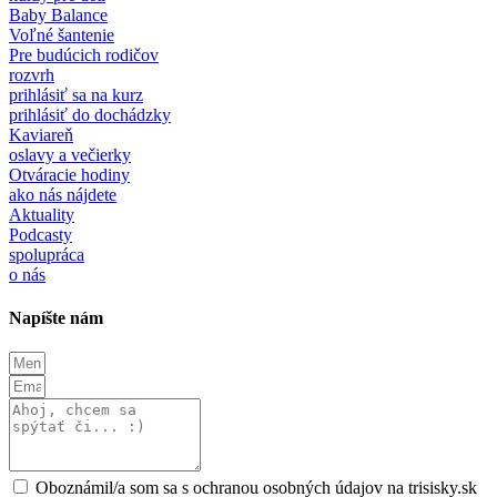
Baby Balance
Voľné šantenie
Pre budúcich rodičov
rozvrh
prihlásiť sa na kurz
prihlásiť do dochádzky
Kaviareň
oslavy a večierky
Otváracie hodiny
ako nás nájdete
Aktuality
Podcasty
spolupráca
o nás
Napíšte nám
Oboznámil/a som sa s ochranou osobných údajov na trisisky.sk