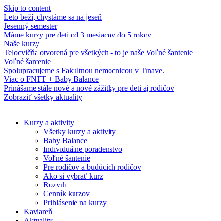
Skip to content
Leto beží, chystáme sa na jeseň
Jesenný semester
Máme kurzy pre deti od 3 mesiacov do 5 rokov
Naše kurzy
Telocvičňa otvorená pre všetkých - to je naše Voľné šantenie
Voľné šantenie
Spolupracujeme s Fakultnou nemocnicou v Trnave.
Viac o FNTT + Baby Balance
Prinášame stále nové a nové zážitky pre deti aj rodičov
Zobraziť všetky aktuality
Kurzy a aktivity
Všetky kurzy a aktivity
Baby Balance
Individuálne poradenstvo
Voľné šantenie
Pre rodičov a budúcich rodičov
Ako si vybrať kurz
Rozvrh
Cenník kurzov
Prihlásenie na kurzy
Kaviareň
Aktuality