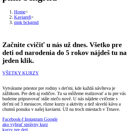
Home
>
Kaviareň
>
pink bckgrnd
Začnite cvičiť u nás už dnes. Všetko pre
deti od narodenia do 5 rokov nájdeš tu na
jeden klik.
VŠETKY KURZY
Vytvárame priestor pre rodiny s deťmi, kde každá návšteva je
zážitkom. Pre deti aj rodičov. Tu sa môžeme realizovať a tu pre vás
budeme pripravovať stále niečo nové. U nás nájdete cvičenie s
deťmi od 3 mesiacov, rôzne kurzy a aktivity a tiež skvelú kávu a
chutnú ponuku v našej kaviarni. Už na troch miestach v Trnave.
Facebook-f
Instagram
Google
ako vybrať správny kurz
kurzy pre deti