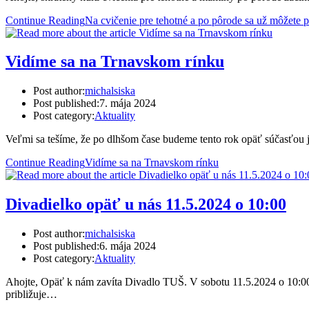
Continue Reading
Na cvičenie pre tehotné a po pôrode sa už môžete p
Vidíme sa na Trnavskom rínku
Post author:
michalsiska
Post published:
7. mája 2024
Post category:
Aktuality
Veľmi sa tešíme, že po dlhšom čase budeme tento rok opäť súčasťou
Continue Reading
Vidíme sa na Trnavskom rínku
Divadielko opäť u nás 11.5.2024 o 10:00
Post author:
michalsiska
Post published:
6. mája 2024
Post category:
Aktuality
Ahojte, Opäť k nám zavíta Divadlo TUŠ. V sobotu 11.5.2024 o 10:00
približuje…