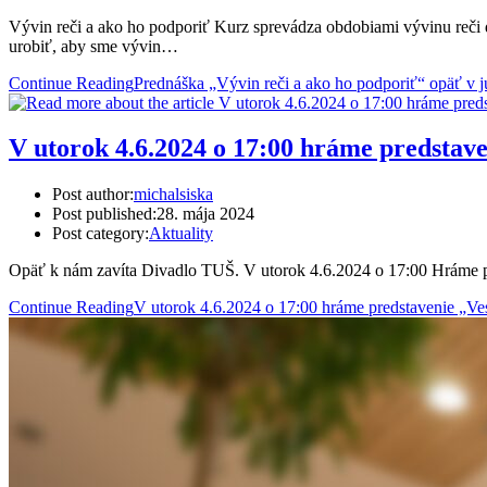
Vývin reči a ako ho podporiť Kurz sprevádza obdobiami vývinu reči 
urobiť, aby sme vývin…
Continue Reading
Prednáška „Vývin reči a ako ho podporiť“ opäť v j
V utorok 4.6.2024 o 17:00 hráme predstav
Post author:
michalsiska
Post published:
28. mája 2024
Post category:
Aktuality
Opäť k nám zavíta Divadlo TUŠ. V utorok 4.6.2024 o 17:00 Hráme p
Continue Reading
V utorok 4.6.2024 o 17:00 hráme predstavenie „Ve