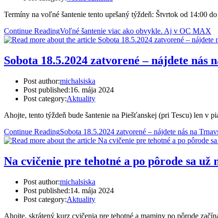
Termíny na voľné šantenie tento upršaný týždeň: Štvrtok od 14:00 
Continue Reading
Voľné šantenie viac ako obvykle. Aj v OC MAX
Sobota 18.5.2024 zatvorené – nájdete nás
Post author:
michalsiska
Post published:
16. mája 2024
Post category:
Aktuality
Ahojte, tento týždeň bude šantenie na Piešťanskej (pri Tescu) len v 
Continue Reading
Sobota 18.5.2024 zatvorené – nájdete nás na Trna
Na cvičenie pre tehotné a po pôrode sa už
Post author:
michalsiska
Post published:
14. mája 2024
Post category:
Aktuality
Ahojte, skrátený kurz cvičenia pre tehotné a maminy po pôrode začína