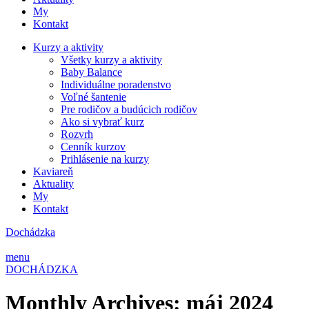
My
Kontakt
Kurzy a aktivity
Všetky kurzy a aktivity
Baby Balance
Individuálne poradenstvo
Voľné šantenie
Pre rodičov a budúcich rodičov
Ako si vybrať kurz
Rozvrh
Cenník kurzov
Prihlásenie na kurzy
Kaviareň
Aktuality
My
Kontakt
Dochádzka
menu
DOCHÁDZKA
Monthly Archives: máj 2024