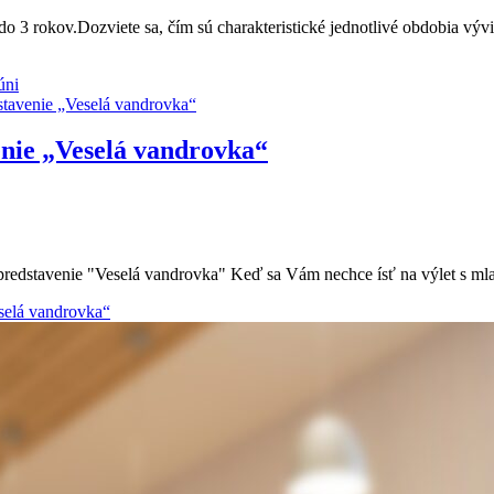
do 3 rokov.Dozviete sa, čím sú charakteristické jednotlivé obdobia vý
úni
enie „Veselá vandrovka“
redstavenie "Veselá vandrovka" Keď sa Vám nechce ísť na výlet s ml
selá vandrovka“