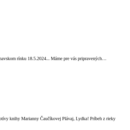
Trnavskom rínku 18.5.2024... Máme pre vás pripravených…
tívy knihy Marianny Čaučíkovej Plávaj, Lydka! Príbeh z rieky