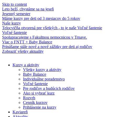
Skip to content
Leto beží, chystáme sa na jeseň
Jesenný semester
Máme kurzy pre deti od 3 mesiacov do 5 rokov
Naše kurzy
Telocvičňa otvorená pre všetkých - to je naše Voľné šantenie
Voľné šantenie
Spolupracujeme s Fakultnou nemocnicou v Trnave.
Viac o FNTT + Baby Balance
Prinášame stále nové a nové zážitky pre deti aj rodičov
Zobraziť všetky aktuality
Kurzy a aktivity
Všetky kurzy a aktivity
Baby Balance
Individuálne poradenstvo
Voľné šantenie
Pre rodičov a budúcich rodičov
Ako si vybrať kurz
Rozvrh
Cenník kurzov
Prihlásenie na kurzy
Kaviareň
Aktuality