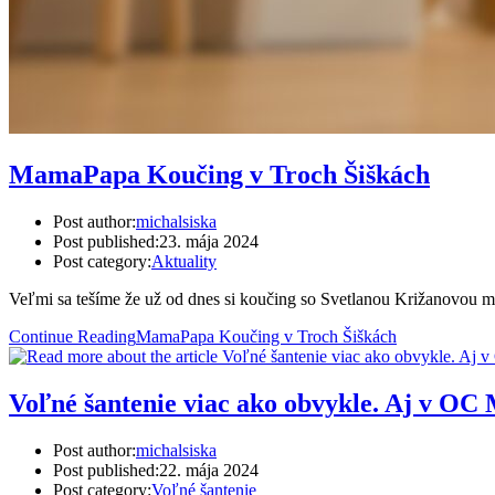
MamaPapa Koučing v Troch Šiškách
Post author:
michalsiska
Post published:
23. mája 2024
Post category:
Aktuality
Veľmi sa tešíme že už od dnes si koučing so Svetlanou Križanovou 
Continue Reading
MamaPapa Koučing v Troch Šiškách
Voľné šantenie viac ako obvykle. Aj v O
Post author:
michalsiska
Post published:
22. mája 2024
Post category:
Voľné šantenie