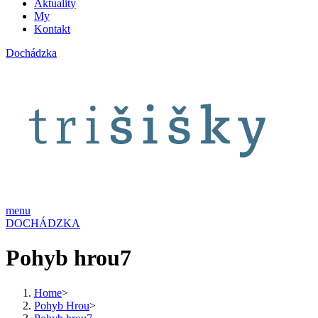
Aktuality
My
Kontakt
Dochádzka
menu
DOCHÁDZKA
Pohyb hrou7
Home
>
Pohyb Hrou
>