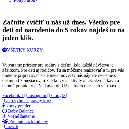
Pohyb hrou7
Začnite cvičiť u nás už dnes. Všetko pre
deti od narodenia do 5 rokov nájdeš tu na
jeden klik.
VŠETKY KURZY
Vytvárame priestor pre rodiny s deťmi, kde každá návšteva je
zážitkom. Pre deti aj rodičov. Tu sa môžeme realizovať a tu pre vás
budeme pripravovať stále niečo nové. U nás nájdete cvičenie s
deťmi od 3 mesiacov, rôzne kurzy a aktivity a tiež skvelú kávu a
chutnú ponuku v našej kaviarni. Už na troch miestach v Trnave.
Facebook-f
Instagram
Google
ako vybrať správny kurz
kurzy pre deti
Baby Balance
Voľné šantenie
Pre budúcich rodičov
rozvrh