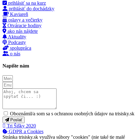
prihlásiť sa na kurz
prihlásiť do dochádzky
Kaviareň
oslavy a večierky
Otváracie hodiny
ako nás nájdete
Aktuality
Podcasty
spolupráca
o nás
Napíšte nám
Oboznámil/a som sa s ochranou osobných údajov na trisisky.sk
Poslať
Tri Šišky 2020
GDPR a Cookies
Stránka trisisky.sk využíva súbory "cookies" (nie také tie malé